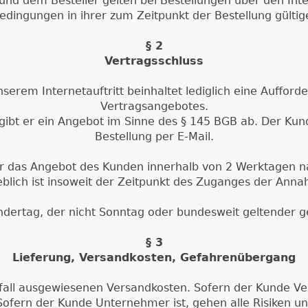
und dem Besteller gelten bei Bestellungen über den Int
edingungen in ihrer zum Zeitpunkt der Bestellung gültig
§ 2
Vertragsschluss
nserem Internetauftritt beinhaltet lediglich eine Auffo
Vertragsangebotes.
gibt er ein Angebot im Sinne des § 145 BGB ab. Der Kun
Bestellung per E-Mail.
 das Angebot des Kunden innerhalb von 2 Werktagen nac
lich ist insoweit der Zeitpunkt des Zuganges der Ann
ndertag, der nicht Sonntag oder bundesweit geltender ges
§ 3
Lieferung, Versandkosten, Gefahrenübergang
elfall ausgewiesenen Versandkosten. Sofern der Kunde V
. Sofern der Kunde Unternehmer ist, gehen alle Risiken