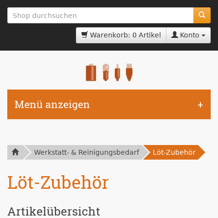
zum
Hauptinhalt
springen
Warenkorb: 0 Artikel
Konto
Menü anzeigen
Werkstatt- & Reinigungsbedarf
Löt-Zubehör
Löt-Zubehör
Artikelübersicht