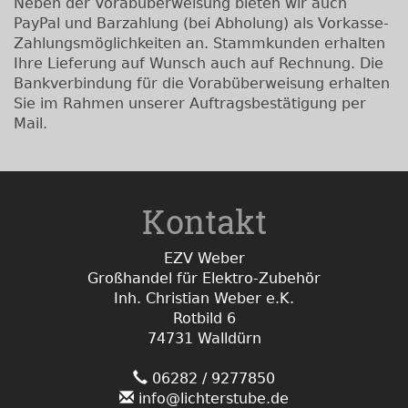
Neben der Vorabüberweisung bieten wir auch
PayPal und Barzahlung (bei Abholung) als Vorkasse-
Zahlungsmöglichkeiten an. Stammkunden erhalten
Ihre Lieferung auf Wunsch auch auf Rechnung. Die
Bankverbindung für die Vorabüberweisung erhalten
Sie im Rahmen unserer Auftragsbestätigung per
Mail.
Kontakt
EZV Weber
Großhandel für Elektro-Zubehör
Inh. Christian Weber e.K.
Rotbild 6
74731 Walldürn
06282 / 9277850
info@lichterstube.de