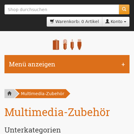
zum
Hauptinhalt
springen
Warenkorb: 0 Artikel
Konto
Menü anzeigen
Multimedia-Zubehör
Multimedia-Zubehör
Unterkategorien