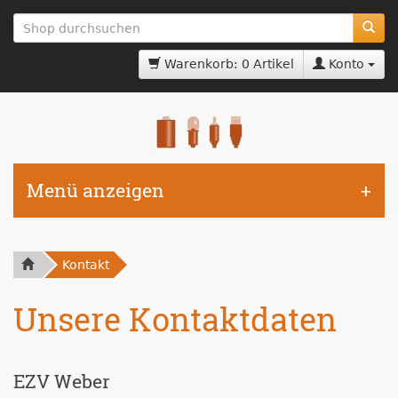
zum
Hauptinhalt
springen
Warenkorb: 0 Artikel
Konto
Menü anzeigen
Kontakt
Unsere Kontaktdaten
EZV Weber