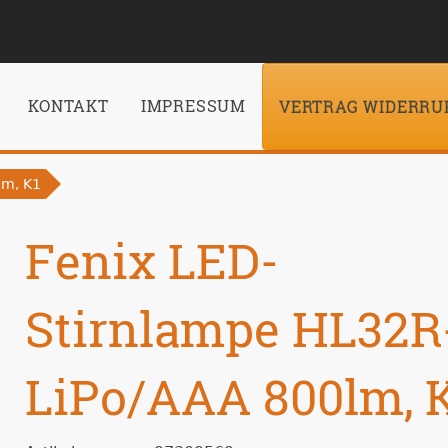
KONTAKT
IMPRESSUM
VERTRAG WIDERRU
lm, K1
Fenix LED-
Stirnlampe HL32R
LiPo/AAA 800lm, 