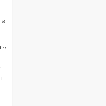
le)
h) /
/
d