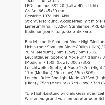
Technische Daten:
LED: Luminus SST-20 (kaltweißes Licht)
Größe: 66x45x30 mm
Gewicht: 107g inkl. Akku
Stromversorgung: Akkubetrieb mit mitgeli
Lieferumfang: HL32R-T Stirnlampe, ARB-LP
Bedienungsanleitung, Garantiekarte
Betriebsmodi: Spotlight Mode High/Mediu
Lichtstrom: Spotlight Mode 800lm (High) / 
70lm (Medium) / 5lm (Low) / 5lm (SOS)
Leuchtdauer: Spotlight Mode 3h* (High) / 8
(Medium) / 150h (Low) / 300h (SOS)
Leuchtweite: Spotlight Mode 132m (High) /
17m (Medium) / 5m (Low) / 5m (SOS)
Leuchtstärke: Spotlight Mode 4333cd (High
(High) / 75cd (Medium) / 7cd (Low) / 7cd (
*Die High-Leistung wird als Gesamtlaufzeit
Werten aufgrund von Temperatur oder Sc