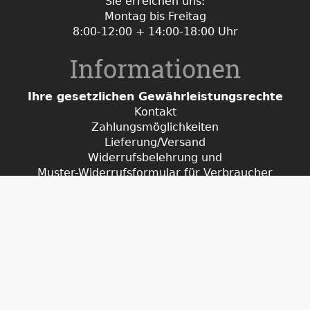
Sie erreichen uns:
Montag bis Freitag
8:00-12:00 + 14:00-18:00 Uhr
Informationen
Ihre gesetzlichen Gewährleistungsrechte
Kontakt
Zahlungsmöglichkeiten
Lieferung/Versand
Widerrufsbelehrung und
Muster-Widerrufsformular für Verbraucher
Rücksendung/Retoure
defekter Artikel
Entsorgung/Batteriegesetz
Unternehmen
AGBs
Datenschutz