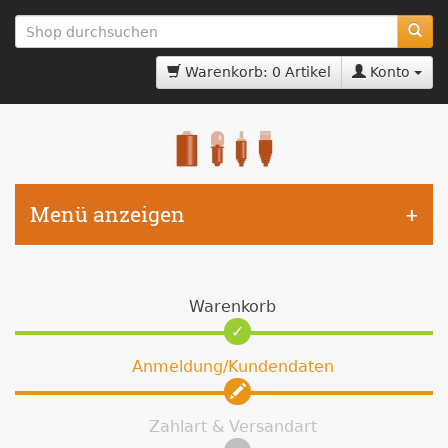
zum
Hauptinhalt
springen
Warenkorb: 0 Artikel
Konto
Menü anzeigen
Warenkorb
Anmeldung/Kundendaten
Zahlart & Versandart