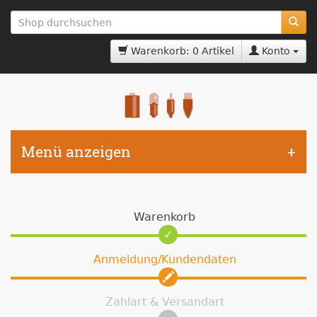
zum
Hauptinhalt
springen
Warenkorb: 0 Artikel
Konto
Menü anzeigen
Warenkorb
Anmeldung/Kundendaten
Zahlart & Versandart