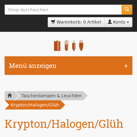
zum
Hauptinhalt
springen
Warenkorb: 0 Artikel
Konto
Menü anzeigen
Taschenlampen & Leuchten
Krypton/Halogen/Glüh
Krypton/Halogen/Glüh