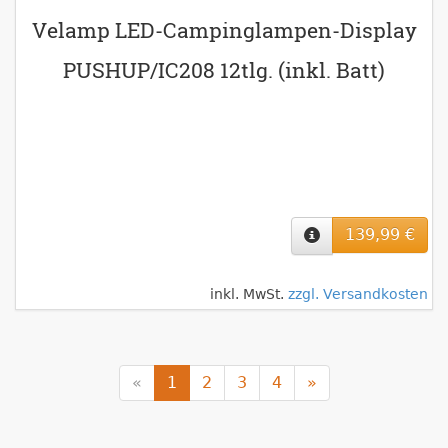
Velamp LED-Campinglampen-Display
PUSHUP/IC208 12tlg. (inkl. Batt)
139,99 €
inkl. MwSt.
zzgl. Versandkosten
«
1
2
3
4
»