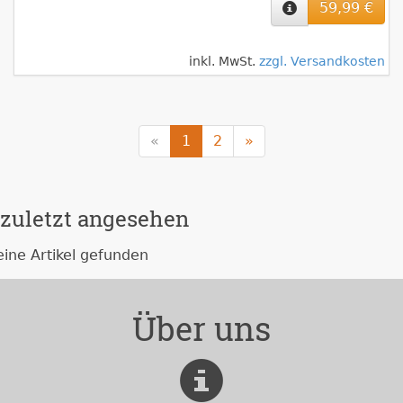
59,99 €
inkl. MwSt.
zzgl. Versandkosten
«
1
2
»
zuletzt angesehen
eine Artikel gefunden
Über uns