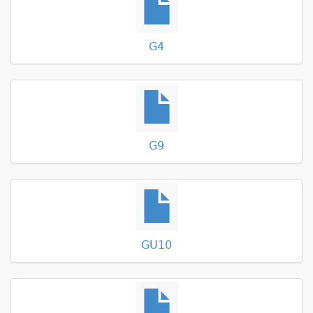
G4
G9
GU10