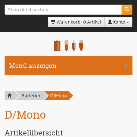
zum
Hauptinhalt
springen
Warenkorb: 0 Artikel
Konto
Menü anzeigen
Batterien
D/Mono
D/Mono
Artikelübersicht