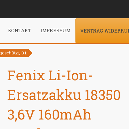
KONTAKT
IMPRESSUM
VERTRAG WIDERRU
geschützt, B1
Fenix Li-Ion-
Ersatzakku 18350
3,6V 160mAh