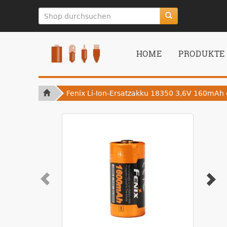
zum
Hauptinhalt
springen
HOME
PRODUKTE
Fenix Li-Ion-Ersatzakku 18350 3,6V 160mAh 